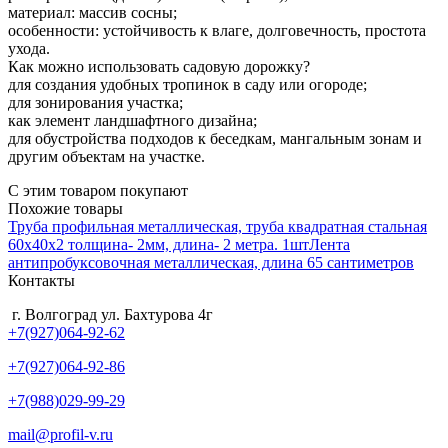
материал: массив сосны;
особенности: устойчивость к влаге, долговечность, простота
ухода.
Как можно использовать садовую дорожку?
для создания удобных тропинок в саду или огороде;
для зонирования участка;
как элемент ландшафтного дизайна;
для обустройства подходов к беседкам, мангальным зонам и
другим объектам на участке.
C этим товаром покупают
Похожие товары
Труба профильная металлическая, труба квадратная стальная
60х40х2 толщина- 2мм, длина- 2 метра. 1шт
Лента
антипробуксовочная металлическая, длина 65 сантиметров
Контакты
г. Волгоград ул. Бахтурова 4г
+7(927)064-92-62
+7(927)064-92-86
+7(988)029-99-29
mail@profil-v.ru