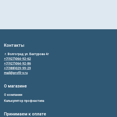
Контакты
г. Волгоград ул. Бахтурова 4г
+7(927)064-92-62
+7(927)064-92-86
+7(988)029-99-29
mail@profil-v.ru
О магазине
О компании
Калькулятор профнастила
Принимаем к оплате