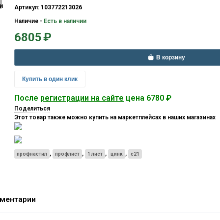
Артикул:
103772213026
Наличие
-
Есть в наличии
6805
₽
В корзину
Купить в один клик
После
регистрации на сайте
цена 6780 ₽
Поделиться
Этот товар также можно купить на маркетплейсах в наших магазинах
,
,
,
,
профнастил
профлист
1 лист
цинк
с21
ментарии