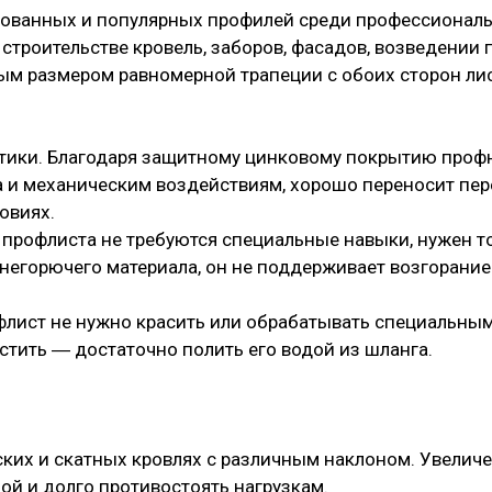
бованных и популярных профилей среди профессиональн
строительстве кровель, заборов, фасадов, возведении 
ым размером равномерной трапеции с обоих сторон лис
тики. Благодаря защитному цинковому покрытию профн
 и механическим воздействиям, хорошо переносит пер
овиях.
 профлиста не требуются специальные навыки, нужен т
 негорючего материала, он не поддерживает возгорание
офлист не нужно красить или обрабатывать специальны
стить ― достаточно полить его водой из шланга.
оских и скатных кровлях с различным наклоном. Увелич
ой и долго противостоять нагрузкам.