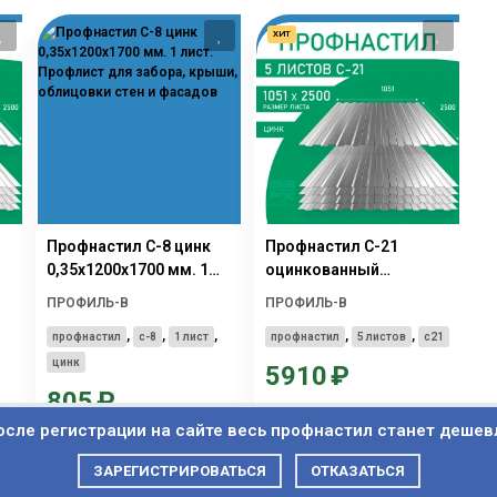
ХИТ
Профнастил С-8 цинк
Профнастил С-21
0,35х1200х1700 мм. 1
оцинкованный
лист. Профлист для
0,35х1051х2500 мм.5
ПРОФИЛЬ-В
ПРОФИЛЬ-В
забора, крыши,
листов. Профлист,
,
,
,
,
,
,
облицовки стен и
профнастил
с-8
1 лист
оцинковка для забора,
профнастил
5 листов
с21
ен
фасадов
крыши, облицовки стен
цинк
5910
₽
и фасадов
805
₽
В корзину
осле
регистрации
на сайте весь профнастил станет дешев
В корзину
ЗАРЕГИСТРИРОВАТЬСЯ
ОТКАЗАТЬСЯ
Купить в один клик
 файлы cookie. Продолжая просмотр сайта, вы разрешаете их использовани
Купить в один клик